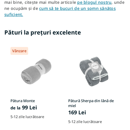
mai bine, citește mai multe articole
pe blogul nostru
, unde
ne ocupăm și de
cum să te bucuri de un somn sănătos
suficient.
Pături la prețuri excelente
Vânzare
Pătura Monte
Pătură Sherpa din lână de
Pă
miel
99 Lei
1
de la
169 Lei
e
5-12 zile lucrătoare
În
5-12 zile lucrătoare
or