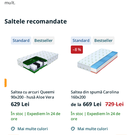
mult.
Saltele recomandate
Standard
Bestseller
Standard
Bestseller
–8 %
+
uit
Saltea cu arcuri Queemi
Saltea din spumă Carolina
Sa
 –
90x200 - husă Aloe Vera
160x200
îm
14
629 Lei
669 Lei
729 Lei
9
de la
e
În stoc | Expediem în 24 de
În stoc | Expediem în 24 de
În
ore
ore
or
Mai multe culori
Mai multe culori