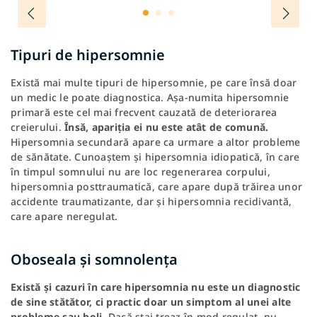
Tipuri de hipersomnie
Există mai multe tipuri de hipersomnie, pe care însă doar
un medic le poate diagnostica. Așa-numita hipersomnie
primară este cel mai frecvent cauzată de deteriorarea
creierului.
Însă, apariția ei nu este atât de comună.
Hipersomnia secundară apare ca urmare a altor probleme
de sănătate. Cunoaștem și
hipersomnia idiopatică, în care
în timpul somnului nu are loc regenerarea corpului,
hipersomnia posttraumatică, care apare după trăirea unor
accidente traumatizante, dar și hipersomnia recidivantă,
care apare neregulat.
Oboseala și somnolența
Există și cazuri în care hipersomnia nu este un diagnostic
de sine stătător, ci practic doar un simptom al unei alte
probleme sau boli.
Dacă stai treaz în mod regulat, nu