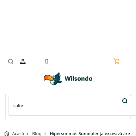
Treci
la
conținut
Coş
de
cumpără
Acasă
Blog
Hipersonmie: Somnolența excesivă are