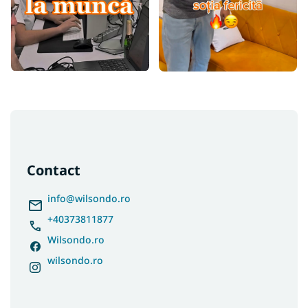
S
u
b
s
Contact
o
l
info
@
wilsondo.ro
+40373811877
Wilsondo.ro
wilsondo.ro