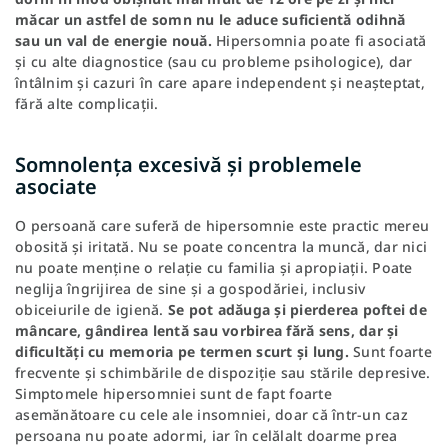
măcar un astfel de somn nu le aduce suficientă odihnă
sau un val de energie nouă.
Hipersomnia poate fi asociată
și cu alte diagnostice (sau cu probleme psihologice), dar
întâlnim și cazuri în care apare independent și neașteptat,
fără alte complicații.
Somnolența excesivă și problemele
asociate
O persoană care suferă de hipersomnie este practic mereu
obosită și iritată. Nu se poate concentra la muncă, dar nici
nu poate menține o relație cu familia și apropiații. Poate
neglija îngrijirea de sine și a gospodăriei, inclusiv
obiceiurile de igienă.
Se pot adăuga și pierderea poftei de
mâncare, gândirea lentă sau vorbirea fără sens, dar și
dificultăți cu memoria pe termen scurt și lung.
Sunt foarte
frecvente și schimbările de dispoziție sau stările depresive.
Simptomele hipersomniei sunt de fapt foarte
asemănătoare cu cele ale insomniei, doar că într-un caz
persoana nu poate adormi, iar în celălalt doarme prea