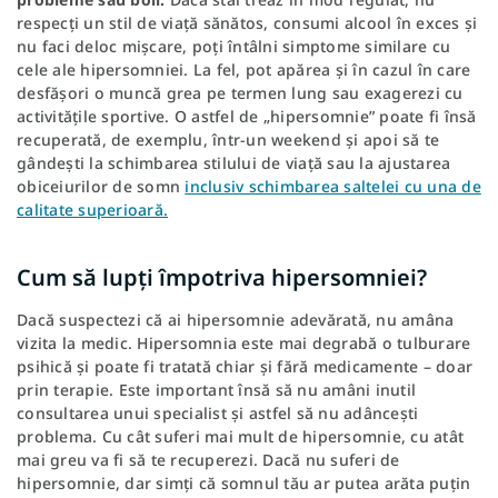
respecți un stil de viață sănătos, consumi alcool în exces și
nu faci deloc mișcare, poți întâlni simptome similare cu
cele ale hipersomniei. La fel, pot apărea și în cazul în care
desfășori o muncă grea pe termen lung sau exagerezi cu
activitățile sportive. O astfel de „hipersomnie” poate fi însă
recuperată, de exemplu, într-un weekend și apoi să te
gândești la schimbarea stilului de viață sau la ajustarea
obiceiurilor de somn
inclusiv schimbarea saltelei cu una de
calitate superioară.
Cum să lupți împotriva hipersomniei?
Dacă suspectezi că ai hipersomnie adevărată, nu amâna
vizita la medic. Hipersomnia este mai degrabă o tulburare
psihică și poate fi tratată chiar și fără medicamente – doar
prin terapie. Este important însă să nu amâni inutil
consultarea unui specialist și astfel să nu adâncești
problema. Cu cât suferi mai mult de hipersomnie, cu atât
mai greu va fi să te recuperezi. Dacă nu suferi de
hipersomnie, dar simți că somnul tău ar putea arăta puțin