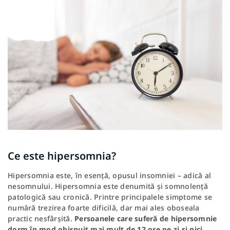
Ce este hipersomnia?
Hipersomnia este, în esență, opusul insomniei – adică al
nesomnului. Hipersomnia este denumită și somnolență
patologică sau cronică. Printre principalele simptome se
numără trezirea foarte dificilă, dar mai ales oboseala
practic nesfârșită.
Persoanele care suferă de hipersomnie
dorm în mod obișnuit mai mult de 12 ore pe zi și nici