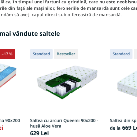
ă ca, în timpul unei furtuni cu grindină, care nu este neobișnui
le din față ale mașinilor, feroneriile de mansardă sunt cele ca
ndăm să aveți capul direct sub o fereastră de mansardă.
 mai vândute saltele
–17 %
Standard
Bestseller
Standard
ina 90x200
Saltea cu arcuri Queemi 90x200 -
Saltea din s
husă Aloe Vera
ei
669 L
de la
629 Lei