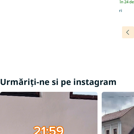
În stoc | Expediem în 24 de
Mai multe culori
Urmăriți-ne si pe instagram