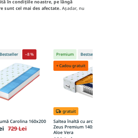
tă în condițiile noastre, pe lângă
re sunt cel mai des afectate.
Așadar, nu
Bestseller
–8 %
Premium
Bestseller
+ Cadou gratuit
gratuit
pumă Carolina 160x200
Saltea înaltă cu arcuri împachetate
S
Zeus Premium 140x200x24 – husă
P
ei
729 Lei
Aloe Vera
L