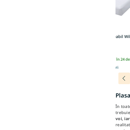
Cearșaf impermeabil Wi
140x200
259 Lei
În stoc | Expediem în 24 de
Mai multe culori
Plas
În toat
trebuie
voi, ia
realita