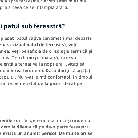
ală spre fereastră, vă veți simți mult mai
upra a ceea ce se întâmplă afară.
i patul sub fereastră?
eplasați patul câțiva centimetri mai departe
separa vizual patul de fereastră, veți
ea, veți beneficia de o izolație termică și
colivii” din lemn pe măsură, care va
elentă alternativă la noptieră. Evitați să
închiderea feronerei. Dacă doriți să agățați
apului. Nu v-ați simți confortabil în timpul
ă fie pe degetul de la picior decât pe
eriile sunt în general mai mici și unde nu
ngem la dilema că pe de-o parte fereastra
 exista un anumit pericol. De multe ori se