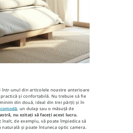
într-unul din articolele noastre anterioare
 practică și confortabilă. Nu trebuie să fie
(minim din două, ideal din trei părți) și în
 comodă
, un dulap sau o măsuță de
ră, nu ezitați să faceți acest lucru.
t înalt, de exemplu, vă poate împiedica să
a naturală și poate întuneca optic camera.