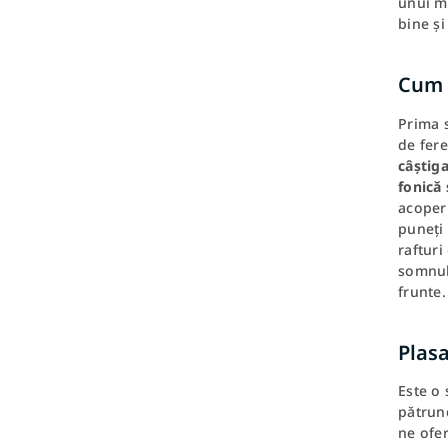
unui mo
bine și
Cum s
Prima s
de fere
câștiga
fonică
acoperi
puneți 
rafturi
somnulu
frunte.
Plas
Este o 
pătrun
ne ofer