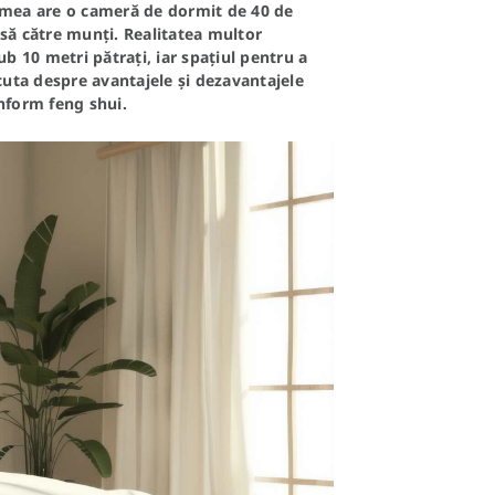
umea are o cameră de dormit de 40 de
asă către munți. Realitatea multor
b 10 metri pătrați, iar spațiul pentru a
cuta despre avantajele și dezavantajele
onform feng shui.