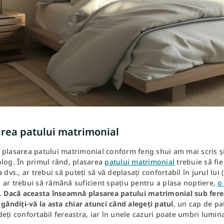
area patului matrimonial
plasarea patului matrimonial conform feng shui am mai scris și 
blog. În primul rând, plasarea
patului matrimonial
trebuie să fie
a dvs., ar trebui să puteți să vă deplasați confortabil în jurul lui 
ar trebui să rămână suficient spațiu pentru a plasa noptiere,
o
ă.
Dacă aceasta înseamnă plasarea patului matrimonial sub fereast
 gândiți-vă la asta chiar atunci când alegeți patul
, un cap de pa
eți confortabil fereastra, iar în unele cazuri poate umbri lumin