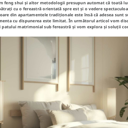
m feng shui și altor metodologii presupun automat că toată l
ătrați cu o fereastră orientată spre est și o vedere spectaculo
are din apartamentele tradiționale este însă că adesea sunt su
menta cu dispunerea este limitat. În următorul articol vom dis
i patului matrimonial sub fereastră și vom explora și soluții c