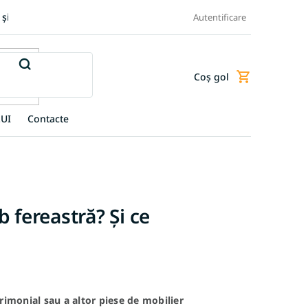
 și retur produse
Transportul și plata
Termeni și condiții
Autentificare
Coş gol
Coş
de
cumpărături
UI
Contacte
b fereastră? Și ce
rimonial sau a altor piese de mobilier