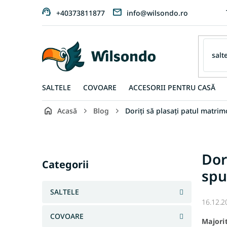
Treci
+40373811877
info@wilsondo.ro
la
conținut
SALTELE
COVOARE
ACCESORII PENTRU CASĂ
Acasă
Blog
Doriți să plasați patul matri
B
a
r
Sari
Dor
ă
peste
Categorii
l
spu
categorii
a
t
SALTELE
e
16.12.2
r
COVOARE
Majori
a