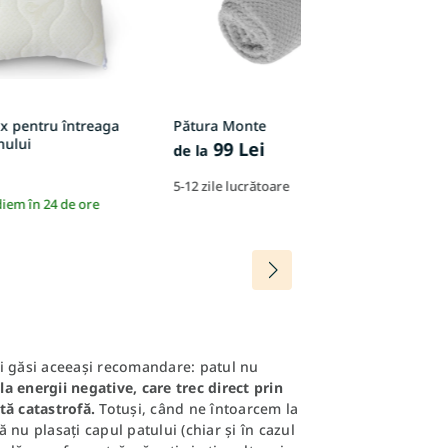
x pentru întreaga
Pătura Monte
P
nului
99 Lei
1
de la
5-12 zile lucrătoare
5-
diem în 24 de ore
ți găsi aceeași recomandare: patul nu
la energii negative, care trec direct prin
ată catastrofă.
Totuși, când ne întoarcem la
ă nu plasați capul patului (chiar și în cazul