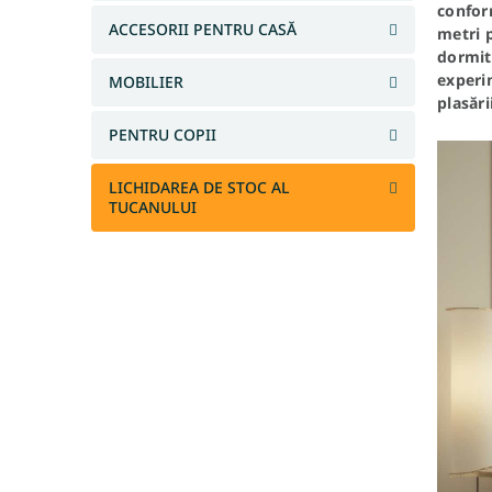
confor
l
ACCESORII PENTRU CASĂ
metri p
ă
dormito
experi
MOBILIER
plasări
PENTRU COPII
LICHIDAREA DE STOC AL
TUCANULUI