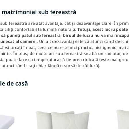
l matrimonial sub fereastră
sub fereastră are atât avantaje, cât și dezavantaje clare. În prim
să citiți confortabil la lumină naturală.
Totuși, acest lucru poate
 să puneți patul sub fereastră, biroul de lucru nu va mai încapă 
tunecat al camerei.
Un alt dezavantaj este că atunci când deschid
să vă urcați în pat, ceea ce nu este nici practic, nici igienic, ma
minte. În plus, de multe ori sub fereastră se află un radiator, de
ta poate face ca temperatura să fie prea ridicată (este mai greu
atunci când stați chiar lângă o sursă de căldură).
le de casă