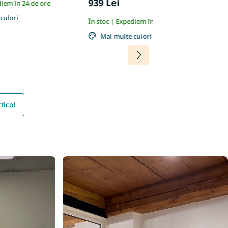
939 Lei
9
diem în 24 de ore
culori
În stoc | Expediem în 24 de ore
În
Mai multe culori
ticol