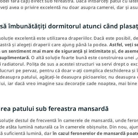
del fără cap) direct sub fereastră. Dacă întoarceți patul cu later
 veți avea o privire excelentă nu doar asupra camerei, dar și as
ă îmbunătățiți dormitorul atunci când plasaț
oluție excelentă este utilizarea draperiilor. Dacă este posibil, d
astră și alegeți draperii care ajung până la podea.
Astfel, veți 
 un sentiment mai mare de siguranță și intimitate și, de asemen
 suplimentară.
O altă soluție foarte bună este construirea unei „
 radiatorul. Polița de sus a acestei structuri va servi drept o exc
lucruri pe pervaz, pentru că doar v-ați complica deschiderea și 
 deasupra patului, agățați-le deasupra picioarelor, nu deasupra c
i, iar dacă vreo imagine sau decorație cade noaptea, mai bine s
area patului sub fereastra mansardă
soluție destul de frecventă în camerele de mansardă, unde feron
de atâta lumină naturală ca în camerele obișnuite. Din nou, aju
ă suficientă lumină, dar
în cazul feronerelor de mansardă poate