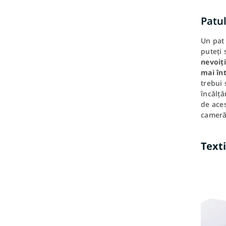
Patu
Un pat 
puteți 
nevoiți
mai în
trebui 
încălță
de aces
cameră 
Texti