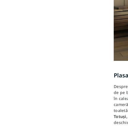
Plas
Despre 
de pe 
în cale
cameră 
toalet
Totuși,
deschid