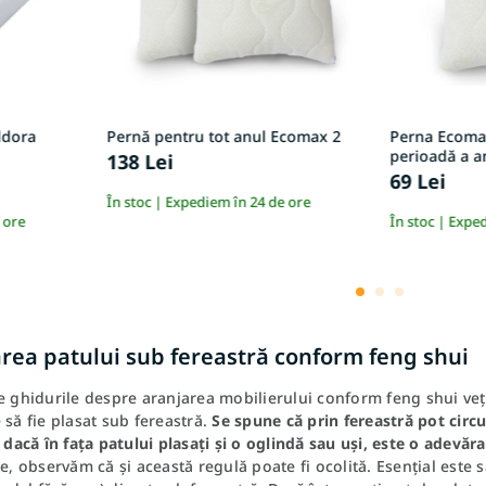
ldora
Pernă pentru tot anul Ecomax 2
Perna Ecoma
perioadă a a
138 Lei
69 Lei
În stoc | Expediem în 24 de ore
 ore
În stoc | Expe
area patului sub fereastră conform feng shui
e ghidurile despre aranjarea mobilierului conform feng shui ve
 să fie plasat sub fereastră.
Se spune că prin fereastră pot circu
r dacă în fața patului plasați și o oglindă sau uși, este o adevăr
te, observăm că și această regulă poate fi ocolită. Esențial este s