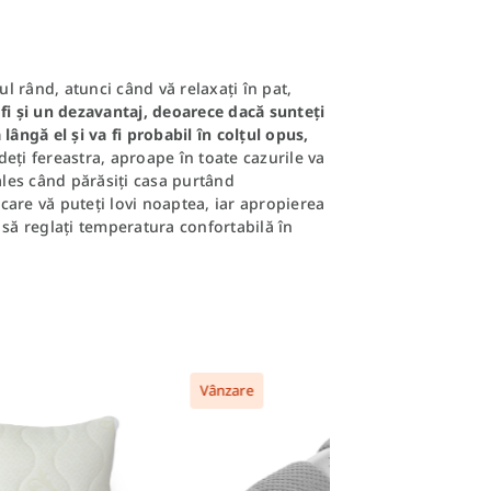
ul rând, atunci când vă relaxați în pat,
 fi și un dezavantaj, deoarece dacă sunteți
lângă el și va fi probabil în colțul opus,
eți fereastra, aproape în toate cazurile va
i ales când părăsiți casa purtând
 care vă puteți lovi noaptea, iar apropierea
 să reglați temperatura confortabilă în
Vânzare