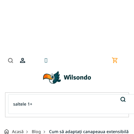
Treci
la
conținut
Coş
de
cumpără
Acasă
Blog
Cum să adaptați canapeaua extensibilă