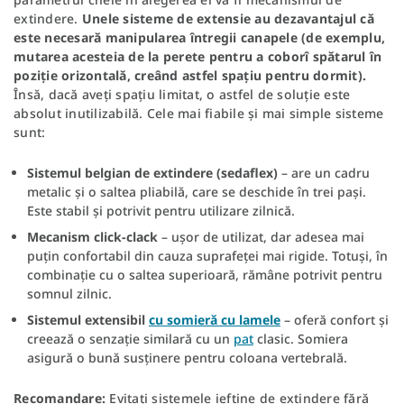
extindere.
Unele sisteme de extensie au dezavantajul că
este necesară manipularea întregii canapele (de exemplu,
mutarea acesteia de la perete pentru a coborî spătarul în
poziție orizontală, creând astfel spațiu pentru dormit).
Însă, dacă aveți spațiu limitat, o astfel de soluție este
absolut inutilizabilă. Cele mai fiabile și mai simple sisteme
sunt:
Sistemul belgian de extindere (sedaflex)
– are un cadru
metalic și o saltea pliabilă, care se deschide în trei pași.
Este stabil și potrivit pentru utilizare zilnică.
Mecanism click-clack
– ușor de utilizat, dar adesea mai
puțin confortabil din cauza suprafeței mai rigide. Totuși, în
combinație cu o saltea superioară, rămâne potrivit pentru
somnul zilnic.
Sistemul extensibil
cu somieră cu lamele
– oferă confort și
creează o senzație similară cu un
pat
clasic. Somiera
asigură o bună susținere pentru coloana vertebrală.
Recomandare:
Evitați sistemele ieftine de extindere fără