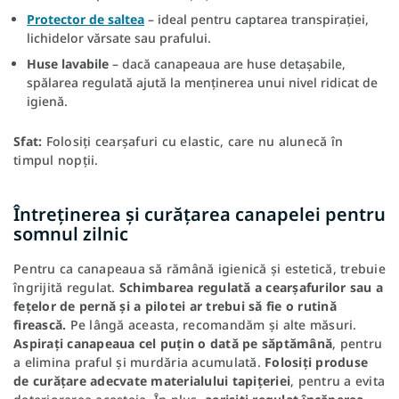
Protector de saltea
– ideal pentru captarea transpirației,
lichidelor vărsate sau prafului.
Huse lavabile
– dacă canapeaua are huse detașabile,
spălarea regulată ajută la menținerea unui nivel ridicat de
igienă.
Sfat:
Folosiți cearșafuri cu elastic, care nu alunecă în
timpul nopții.
Întreținerea și curățarea canapelei pentru
somnul zilnic
Pentru ca canapeaua să rămână igienică și estetică, trebuie
îngrijită regulat.
Schimbarea regulată a cearșafurilor sau a
fețelor de pernă și a pilotei ar trebui să fie o rutină
firească.
Pe lângă aceasta, recomandăm și alte măsuri.
Aspirați canapeaua cel puțin o dată pe săptămână
, pentru
a elimina praful și murdăria acumulată.
Folosiți produse
de curățare adecvate materialului tapițeriei
, pentru a evita