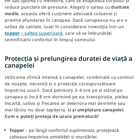
HR sau spuma cu memorie, care se adaptează corpului și
reduce punctele de presiune. Alegeți o saltea cu
duritate
medie
, aceasta oferă susținere adecvată coloanei și
previne afundarea în canapea. Dacă canapeaua nu are o
saltea de calitate, luați în considerare investiția într-un
topper
– saltea superioară
, care vă va îmbunătăți
semnificativ confortul în timpul somnului.
Protecția și prelungirea duratei de viață a
canapelei
Utilizarea zilnică intensă a canapelei, combinată cu somnul
de noapte, necesită și o protecție corespunzătoare
împotriva uzurii. Dacă petreceți 3–4 ore pe zi stând pe
canapea și încă 8 ore dormind pe ea, transpirația, pielea
moartă, saliva și frecarea ar deteriora mai devreme sau
mai târziu nu doar tapițeria,
ci și umplutura canapelei.
Cum o puteți proteja de uzura prematură?
Topper
– pe lângă confortul suplimentar, protejează
salteaua împotriva umidității și murdăriei.