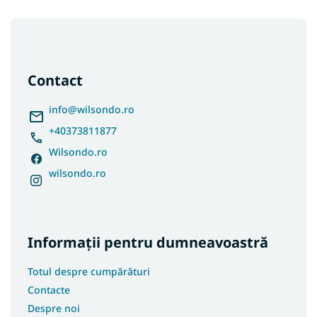
S
u
b
s
Contact
o
l
info
@
wilsondo.ro
+40373811877
Wilsondo.ro
wilsondo.ro
Informații pentru dumneavoastră
Totul despre cumpărături
Contacte
Despre noi