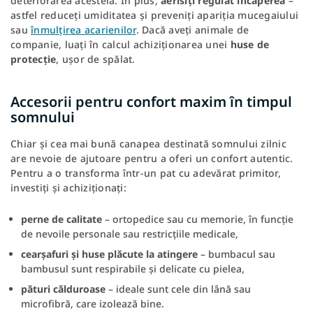
deteriorarea acesteia. În plus,
aerisiți regulat încăperea
–
astfel reduceți umiditatea și preveniți apariția mucegaiului
sau
înmulțirea acarienilor
. Dacă aveți animale de
companie, luați în calcul achiziționarea unei
huse de
protecție
, ușor de spălat.
Accesorii pentru confort maxim în timpul
somnului
Chiar și cea mai bună canapea destinată somnului zilnic
are nevoie de ajutoare pentru a oferi un confort autentic.
Pentru a o transforma într-un pat cu adevărat primitor,
investiți și achiziționați:
perne de calitate
– ortopedice sau cu memorie, în funcție
de nevoile personale sau restricțiile medicale,
cearșafuri și huse plăcute la atingere
– bumbacul sau
bambusul sunt respirabile și delicate cu pielea,
pături călduroase
– ideale sunt cele din lână sau
microfibră, care izolează bine.