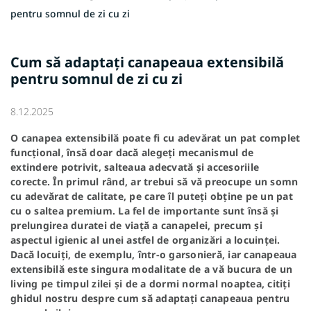
pentru somnul de zi cu zi
Cum să adaptați canapeaua extensibilă
pentru somnul de zi cu zi
8.12.2025
O canapea extensibilă poate fi cu adevărat un pat complet
funcțional, însă doar dacă alegeți mecanismul de
extindere potrivit, salteaua adecvată și accesoriile
corecte. În primul rând, ar trebui să vă preocupe un somn
cu adevărat de calitate, pe care îl puteți obține pe un pat
cu o saltea premium. La fel de importante sunt însă și
prelungirea duratei de viață a canapelei, precum și
aspectul igienic al unei astfel de organizări a locuinței.
Dacă locuiți, de exemplu, într-o garsonieră, iar canapeaua
extensibilă este singura modalitate de a vă bucura de un
living pe timpul zilei și de a dormi normal noaptea, citiți
ghidul nostru despre cum să adaptați canapeaua pentru