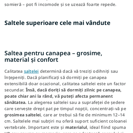
somieră – pot fi incomode și se uzează foarte repede.
Saltele superioare cele mai vândute
Saltea pentru canapea – grosime,
material și confort
Calitatea
saltelei
determină dacă vă treziți odihniți sau
înțepeniți. Dacă planificați să dormiți pe canapea
extensibilă doar ocazional, calitatea saltelei este un factor
secundar.
Însă, dacă doriți să dormiți zilnic pe canapea,
poate chiar ani la rând, vă puteți afecta permanent
sănătatea.
La alegerea saltelei sau a suprafeței de ședere
care servește drept pat pe timpul nopții, concentrați-vă pe
grosimea saltelei
, care ar trebui să fie de minimum 12–14
cm. Saltelele mai subțiri nu oferă suport suficient coloanei
vertebrale. Important este și
materialul
, ideal fiind spuma