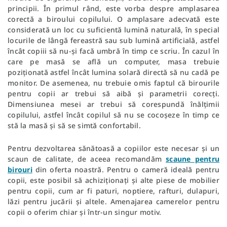
principii. În primul rând, este vorba despre amplasarea
corectă a biroului copilului. O amplasare adecvată este
considerată un loc cu suficientă lumină naturală, în special
locurile de lângă fereastră sau sub lumină artificială, astfel
încât copiii să nu-și facă umbră în timp ce scriu. În cazul în
care pe masă se află un computer, masa trebuie
poziționată astfel încât lumina solară directă să nu cadă pe
monitor. De asemenea, nu trebuie omis faptul că birourile
pentru copii ar trebui să aibă și parametrii corecți.
Dimensiunea mesei ar trebui să corespundă înălțimii
copilului, astfel încât copilul să nu se cocoșeze în timp ce
stă la masă și să se simtă confortabil.
Pentru dezvoltarea sănătoasă a copiilor este necesar și un
scaun de calitate, de aceea recomandăm
scaune pentru
birouri
din oferta noastră. Pentru o cameră ideală pentru
copii, este posibil să achiziționați și alte piese de mobilier
pentru copii, cum ar fi paturi, noptiere, rafturi, dulapuri,
lăzi pentru jucării și altele. Amenajarea camerelor pentru
copii o oferim chiar și într-un singur motiv.