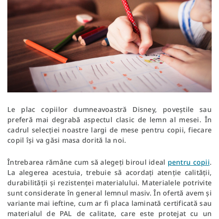
Le plac copiilor dumneavoastră Disney, poveștile sau
preferă mai degrabă aspectul clasic de lemn al mesei. În
cadrul selecției noastre largi de mese pentru copii, fiecare
copil își va găsi masa dorită la noi.
Întrebarea rămâne cum să alegeți biroul ideal
pentru copii
.
La alegerea acestuia, trebuie să acordați atenție calității,
durabilității și rezistenței materialului. Materialele potrivite
sunt considerate în general lemnul masiv. În ofertă avem și
variante mai ieftine, cum ar fi placa laminată certificată sau
materialul de PAL de calitate, care este protejat cu un