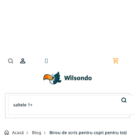
Treci
la
conținut
Coş
de
cumpără
Acasă
Blog
Birou de scris pentru copii pentru toți