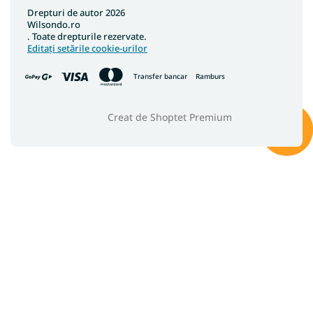
Drepturi de autor 2026
Wilsondo.ro
. Toate drepturile rezervate.
Editați setările cookie-urilor
Transfer bancar
Ramburs
Creat de Shoptet Premium
gratuit
gratuit