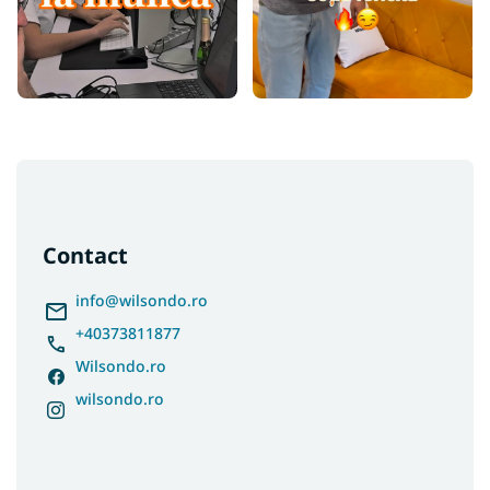
S
u
b
s
Contact
o
l
info
@
wilsondo.ro
+40373811877
Wilsondo.ro
wilsondo.ro