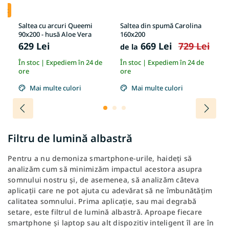
uit
Saltea cu arcuri Queemi
Saltea din spumă Carolina
Sa
 –
90x200 - husă Aloe Vera
160x200
îm
14
629 Lei
669 Lei
729 Lei
9
de la
e
În stoc | Expediem în 24 de
În stoc | Expediem în 24 de
În
ore
ore
or
Mai multe culori
Mai multe culori
Filtru de lumină albastră
Pentru a nu demoniza smartphone-urile, haideți să
analizăm cum să minimizăm impactul acestora asupra
somnului nostru și, de asemenea, să analizăm câteva
aplicații care ne pot ajuta cu adevărat să ne îmbunătățim
calitatea somnului. Prima aplicație, sau mai degrabă
setare, este filtrul de lumină albastră. Aproape fiecare
smartphone și laptop sau alt dispozitiv inteligent îl are în