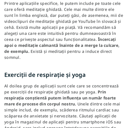
Printre aplicațiile specifice, le putem include pe toate cele
care oferă meditație ghidată. Cele mai multe dintre ele
sunt în limba engleză, dar puteți găsi, de asemenea, mii de
videoclipuri de meditație ghidată pe YouTube în slovacă și
cehă. Există multe aplicații pe piață. Vă recomandăm să
alegeți una care este intuitivă pentru dumneavoastră în
ceea ce privește aspectul sau funcționalitatea.
Încercați
apoi o meditație calmantă înainte de a merge la culcare,
de exemplu.
Există și meditații pentru a induce direct
somnul.
Exerciții de respirație și yoga
Al doilea grup de aplicații sunt cele care se concentrează
pe exerciții de respirație ghidată sau pe yoga.
Prin
respirația conștientă putem influența un număr foarte
mare de procese din corpul nostru.
Unele dintre cele mai
simple includ, de exemplu, scăderea ritmului cardiac sau
scăparea de anxietate și nervozitate. Căutați aplicații de
yoga în magazinul de aplicații pentru smartphone iOS sau
Android, care includ aproape întotdeauna exercițiile de