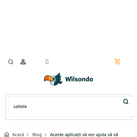
Treci
la
conținut
Coş
de
cumpără
Acasă
Blog
Aceste aplicații vă vor ajuta să vă