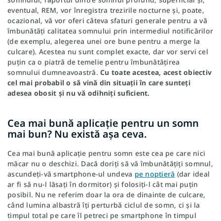
eventual, REM, vor înregistra trezirile nocturne și, poate,
ocazional, vă vor oferi câteva sfaturi generale pentru a vă
îmbunătăți calitatea somnului prin intermediul notificărilor
(de exemplu, alegerea unei ore bune pentru a merge la
culcare). Acestea nu sunt complet exacte, dar vor servi cel
puțin ca o piatră de temelie pentru îmbunătățirea
somnului dumneavoastră.
Cu toate acestea, acest obiectiv
cel mai probabil o să vină din situații în care sunteți
adesea obosit și nu vă odihniți suficient.
Cea mai bună aplicație pentru un somn
mai bun? Nu există așa ceva.
Cea mai bună aplicație pentru somn este cea pe care nici
măcar nu o deschizi. Dacă doriți să vă îmbunătățiți somnul,
ascundeți-vă smartphone-ul undeva
pe noptieră
(dar ideal
ar fi să nu-l lăsați în dormitor) și folosiți-l cât mai puțin
posibil. Nu ne referim doar la ora de dinainte de culcare,
când lumina albastră îți perturbă ciclul de somn, ci și la
timpul total pe care îl petreci pe smartphone în timpul