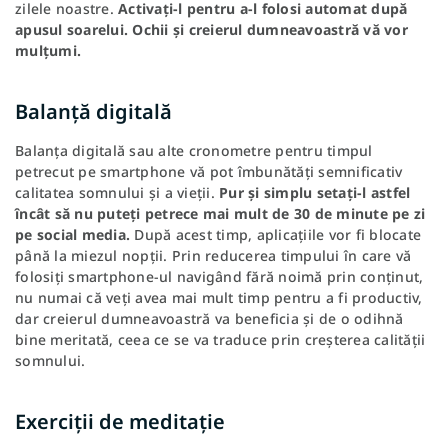
zilele noastre.
Activați-l pentru a-l folosi automat după
apusul soarelui. Ochii și creierul dumneavoastră vă vor
mulțumi.
Balanță digitală
Balanța digitală sau alte cronometre pentru timpul
petrecut pe smartphone vă pot îmbunătăți semnificativ
calitatea somnului și a vieții.
Pur și simplu setați-l astfel
încât să nu puteți petrece mai mult de 30 de minute pe zi
pe social media.
După acest timp, aplicațiile vor fi blocate
până la miezul nopții. Prin reducerea timpului în care vă
folosiți smartphone-ul navigând fără noimă prin conținut,
nu numai că veți avea mai mult timp pentru a fi productiv,
dar creierul dumneavoastră va beneficia și de o odihnă
bine meritată, ceea ce se va traduce prin creșterea calității
somnului.
Exerciții de meditație