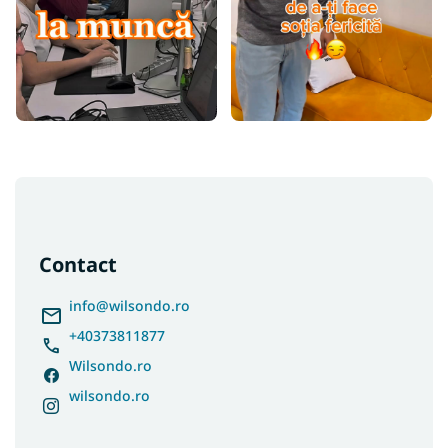
S
u
b
s
Contact
o
l
info
@
wilsondo.ro
+40373811877
Wilsondo.ro
wilsondo.ro