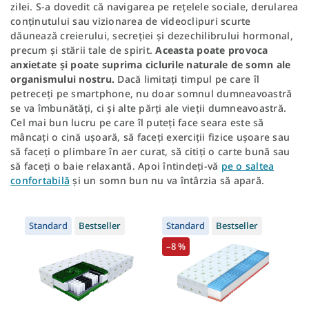
zilei. S-a dovedit că navigarea pe rețelele sociale, derularea
conținutului sau vizionarea de videoclipuri scurte
dăunează creierului, secreției și dezechilibrului hormonal,
precum și stării tale de spirit.
Aceasta poate provoca
anxietate și poate suprima ciclurile naturale de somn ale
organismului nostru.
Dacă limitați timpul pe care îl
petreceți pe smartphone, nu doar somnul dumneavoastră
se va îmbunătăți, ci și alte părți ale vieții dumneavoastră.
Cel mai bun lucru pe care îl puteți face seara este să
mâncați o cină ușoară, să faceți exerciții fizice ușoare sau
să faceți o plimbare în aer curat, să citiți o carte bună sau
să faceți o baie relaxantă. Apoi întindeți-vă
pe o saltea
confortabilă
și un somn bun nu va întârzia să apară.
Standard
Bestseller
Standard
Bestseller
–8 %
+