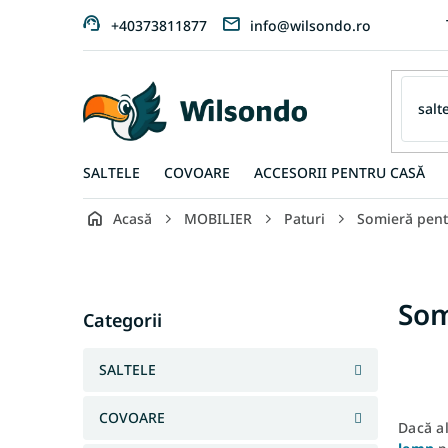
Treci
+40373811877
info@wilsondo.ro
la
conținut
SALTELE
COVOARE
ACCESORII PENTRU CASĂ
Acasă
MOBILIER
Paturi
Somieră pent
B
a
r
Sari
Som
ă
Categorii
peste
l
categorii
a
SALTELE
t
e
COVOARE
r
Dacă al
a