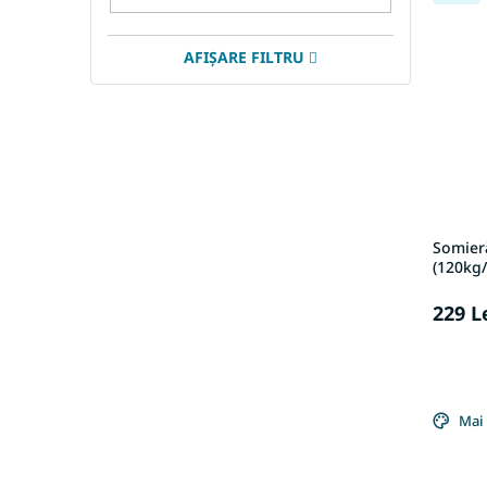
AFIŞARE FILTRU
Somieră
(120kg
229 L
Mai 