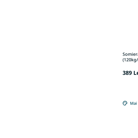
Somieră
(120kg
389 L
Mai 