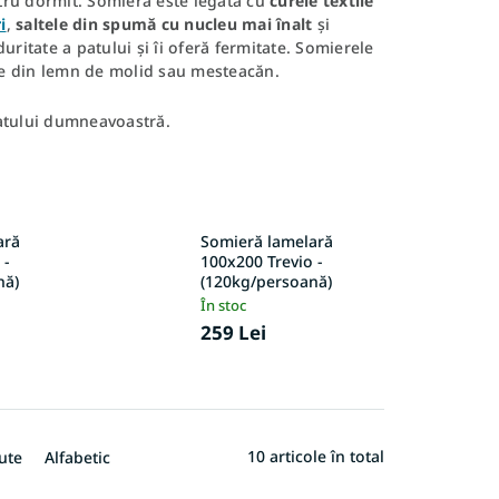
tru dormit. Somiera este legată cu
curele
textile
i
,
saltele din spumă cu nucleu mai înalt
și
uritate a patului și îi oferă fermitate. Somierele
ate din lemn de molid sau mesteacăn.
atului dumneavoastră.
ară
Somieră lamelară
 -
100x200 Trevio -
nă)
(120kg/persoană)
În stoc
259 Lei
10
articole în total
ute
Alfabetic