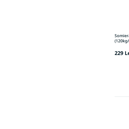
Somieră
(120kg
229 L