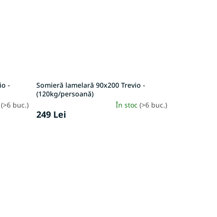
io -
Somieră lamelară 90x200 Trevio -
(120kg/persoană)
c
(>6 buc.)
În stoc
(>6 buc.)
249 Lei