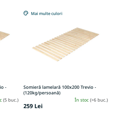
Mai multe culori
io -
Somieră lamelară 100x200 Trevio -
(120kg/persoană)
oc
(5 buc.)
În stoc
(>6 buc.)
259 Lei