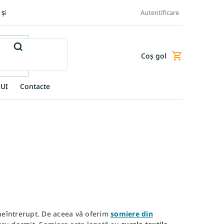
 și retur produse
Transportul și plata
Termeni și condiții
Autentificare
Coş gol
Coş
de
cumpărături
UI
Contacte
 neîntrerupt. De aceea vă oferim
somiere din