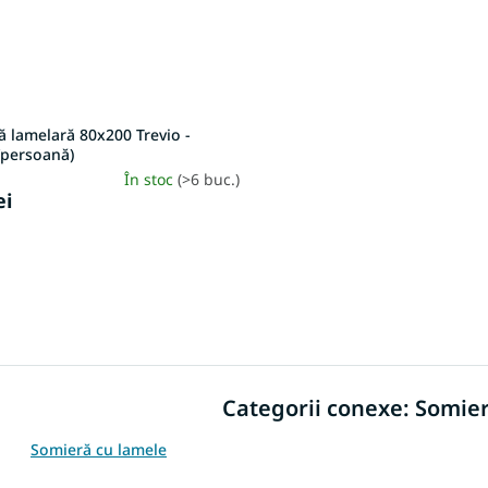
 lamelară 80x200 Trevio -
/persoană)
În stoc
(>6 buc.)
ei
C
o
n
t
r
Categorii conexe: Somier
o
l
u
Somieră cu lamele
l