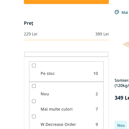
e
L
c
i
Mai 
t
s
a
Preţ
t
r
ă
e
229
Lei
389
Lei
p
a
r
p
o
r
d
o
u
d
s
u
Pe stoc
10
e
s
Somieră
u
(120kg
l
Nou
2
u
349 L
i
Mai multe culori
7
W Decrease Order
9
Nou