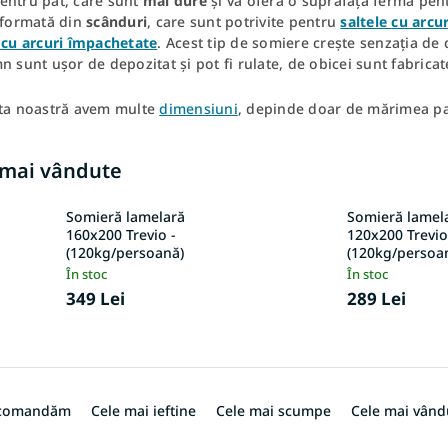
entru pat, care sunt
mai dure
și vă oferă o suprafață fermă pen
e formată din
scânduri
, care sunt potrivite pentru
saltele
cu arcur
e cu arcuri împachetate
. Acest tip de somiere crește senzația de d
n sunt ușor de depozitat și pot fi rulate, de obicei sunt fabric
rta noastră avem multe
dimensiuni
, depinde doar de mărimea p
 mai vândute
Somieră lamelară
Somieră lamel
160x200 Trevio -
120x200 Trevio
(120kg/persoană)
(120kg/persoa
În stoc
În stoc
349 Lei
289 Lei
ecomandăm
Cele mai ieftine
Cele mai scumpe
Cele mai vând