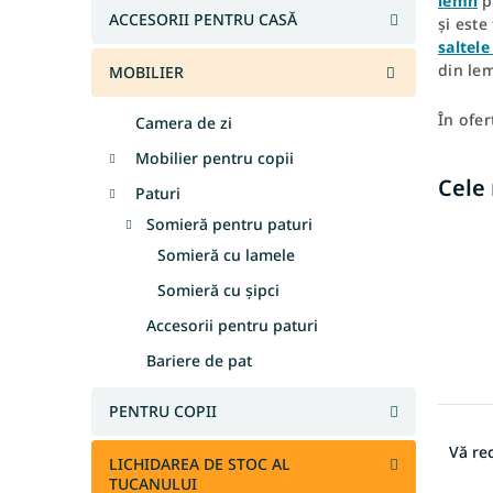
lemn
p
l
ACCESORII PENTRU CASĂ
și est
ă
saltel
din lem
MOBILIER
În ofe
Camera de zi
Mobilier pentru copii
Cele
Paturi
Somieră pentru paturi
Somieră cu lamele
Somieră cu șipci
Accesorii pentru paturi
Bariere de pat
PENTRU COPII
S
e
Vă r
LICHIDAREA DE STOC AL
l
TUCANULUI