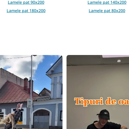
l
Lamele pat 90x200
Lamele pat 140x200
i
Lamele pat 180x200
Lamele pat 80x200
s
t
ă
r
i
l
o
r