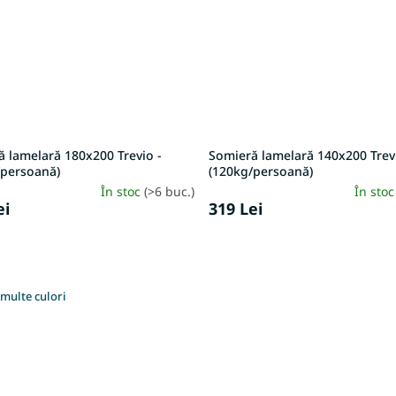
 lamelară 180x200 Trevio -
Somieră lamelară 140x200 Trev
/persoană)
(120kg/persoană)
În stoc
(>6 buc.)
În sto
ei
319 Lei
multe culori