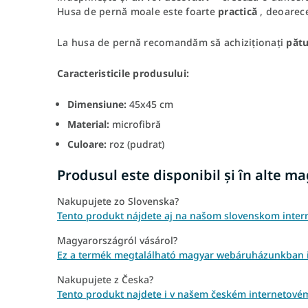
Husa de pernă moale
este foarte
practică
, deoarece
La husa de pernă recomandăm să achiziționați
pătu
Caracteristicile produsului:
Dimensiune:
45x45 cm
Material:
microfibră
Culoare:
roz (pudrat)
Produsul este disponibil și în alte m
Nakupujete zo Slovenska?
Tento produkt nájdete aj na našom slovenskom inte
Magyarországról vásárol?
Ez a termék megtalálható magyar webáruházunkban i
Nakupujete z Česka?
Tento produkt najdete i v našem českém internetové