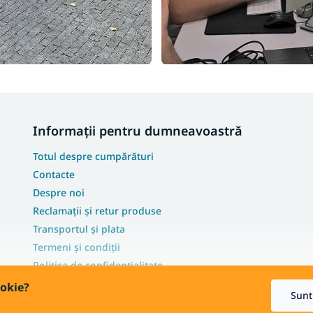
Informații pentru dumneavoastră
Totul despre cumpărături
Contacte
Despre noi
Reclamații și retur produse
Transportul și plata
Termeni și condiții
Politica de confidențialitate
FAQ - Cele mai frecvente întrebări
ookie?
Sunt
Servicii suplimentare