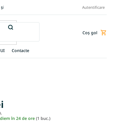
 și retur produse
Transportul și plata
Termeni și condiții
Autentificare
Coş gol
Coş
de
cumpărături
UI
Contacte
i
A
Evaluare
ediem în 24 de ore
(1 buc.)
preţ: