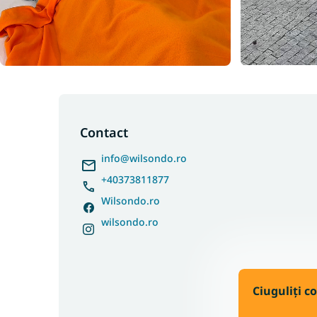
S
u
b
Contact
s
info
@
wilsondo.ro
o
l
+40373811877
Wilsondo.ro
wilsondo.ro
Ciuguliți c