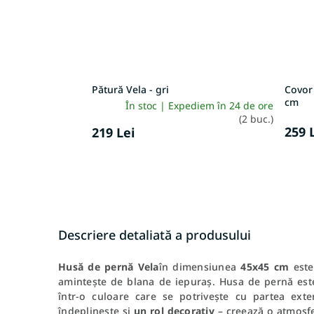
Pătură Vela - gri
Covor
cm
În stoc | Expediem în 24 de ore
(2 buc.)
259 
219 Lei
Descriere detaliată a produsului
Husă de pernă Vela
în dimensiunea
45x45 cm
este
amintește de blana de iepuraș.
Husa de pernă est
într-o culoare care se potrivește cu partea exter
îndeplinește și
un rol decorativ
– creează o atmosf