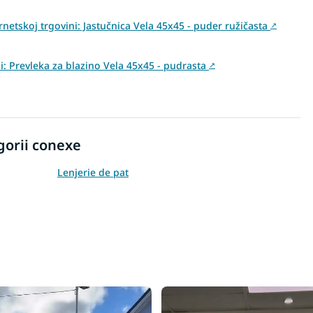
rnetskoj trgovini: Jastučnica Vela 45x45 - puder ružičasta
↗
ini: Prevleka za blazino Vela 45x45 - pudrasta
↗
gorii conexe
Lenjerie de pat