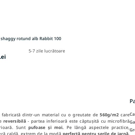
 shaggy rotund alb Rabbit 100
5-7 zile lucrătoare
Lei
P
Ca
 fabricată dintr-un material cu o greutate de
560g/m2
care
e
reversibilă
- partea inferioară este căptușită cu microfibră
Ga
ioară.
Sunt
pufoase și moi.
Pe lângă aspectele practice,
Gr
eră caldă, extrem de la modă
perfectă pentru serile de iarnă.