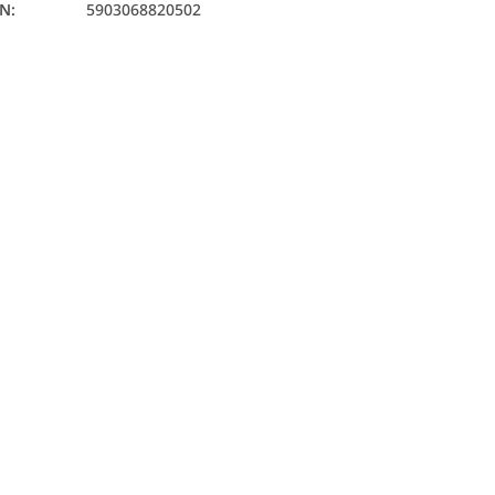
AN
:
5903068820502