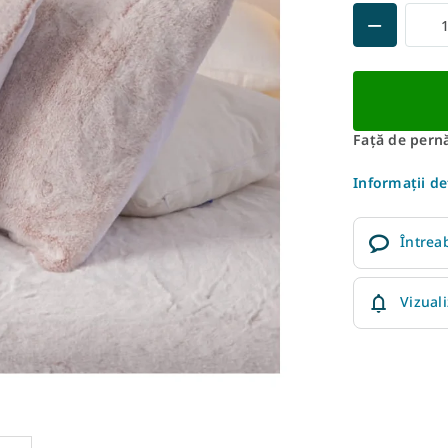
Față de pern
Informaţii de
Întrea
Vizual