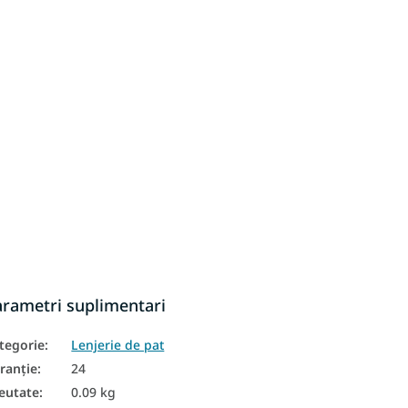
arametri suplimentari
tegorie
:
Lenjerie de pat
ranţie
:
24
eutate
:
0.09 kg