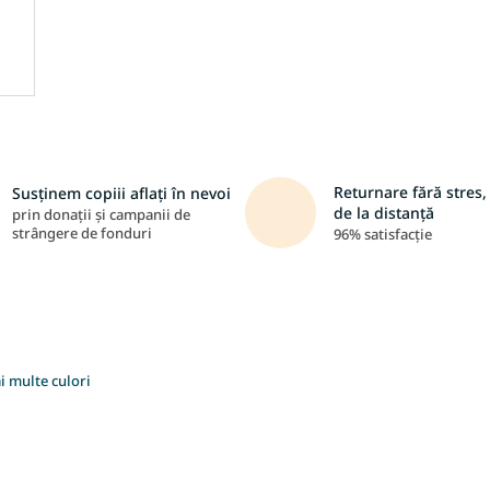
Returnare fără stres, 
Susținem copiii aflați în nevoi
de la distanță
prin donații și campanii de
strângere de fonduri
96% satisfacție
i multe culori