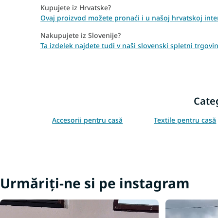
Kupujete iz Hrvatske?
Ovaj proizvod možete pronaći i u našoj hrvatskoj inte
Nakupujete iz Slovenije?
Ta izdelek najdete tudi v naši slovenski spletni trgov
Cate
Accesorii pentru casă
Textile pentru casă
Urmăriți-ne si pe instagram