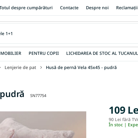
Totul despre cumpărături
Contacte
Despre noi
Reclamații
MOBILIER
PENTRU COPII
LICHIDAREA DE STOC AL TUCANUL
Lenjerie de pat
Husă de pernă Vela 45x45 - pudră
 pudră
SN77754
109 Le
90 Lei fără TV
În stoc | Exp