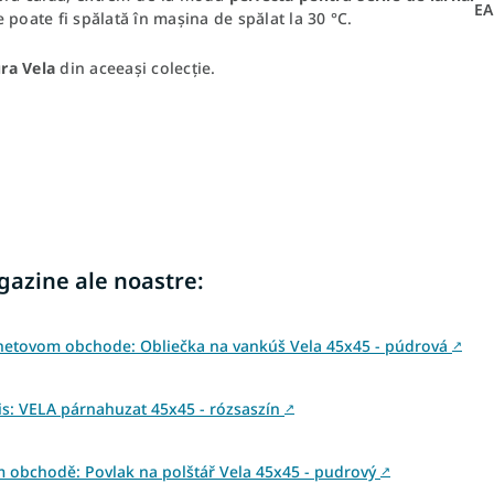
E
 poate fi spălată în mașina de spălat la 30 °C.
ra Vela
din aceeași colecție.
agazine ale noastre:
rnetovom obchode: Obliečka na vankúš Vela 45x45 - púdrová
↗
s: VELA párnahuzat 45x45 - rózsaszín
↗
m obchodě: Povlak na polštář Vela 45x45 - pudrový
↗