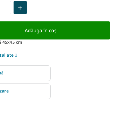
Adăuga în coş
ă 45x45 cm
taliate
bă
izare